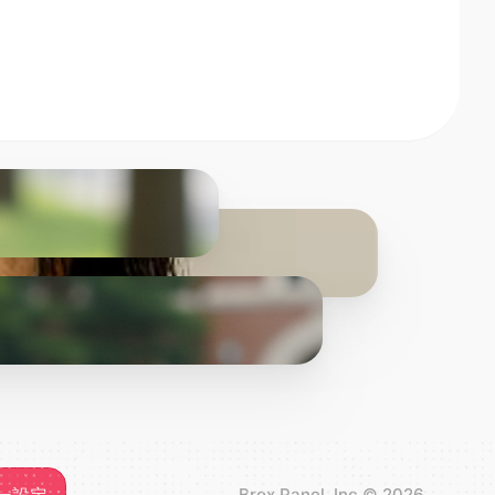
Brox Panel, Inc
©
2026