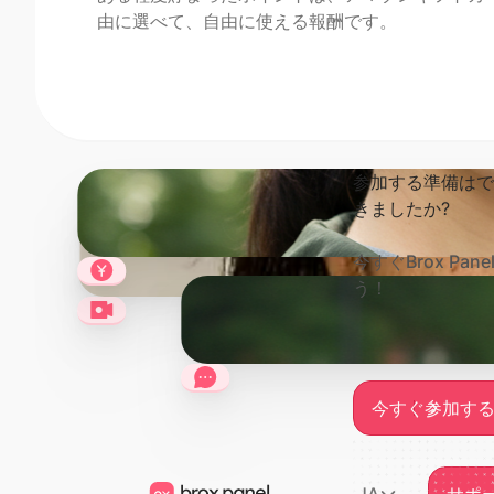
由に選べて、自由に使える報酬です。
参加する準備はで
きましたか?
今すぐBrox P
う！
今すぐ
今すぐ参加す
Footer