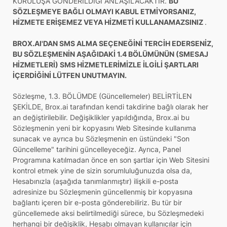
KURULUŞA GÖNDERİLDİĞİ ANLAŞILACAKTIR.
BU
SÖZLEŞMEYE BAĞLI OLMAYI KABUL ETMİYORSANIZ,
HİZMETE ERİŞEMEZ VEYA HİZMETİ KULLANAMAZSINIZ
.
BROX.AI'DAN SMS ALMA SEÇENEĞİNİ TERCİH EDERSENİZ,
BU SÖZLEŞMENİN AŞAĞIDAKİ 1.4 BÖLÜMÜNÜN (SMESAJ
HİZMETLERİ) SMS HİZMETLERİMİZLE İLGİLİ ŞARTLARI
İÇERDİĞİNİ LÜTFEN UNUTMAYIN.
Sözleşme, 1.3. BÖLÜMDE (Güncellemeler) BELİRTİLEN
ŞEKİLDE, Brox.ai tarafından kendi takdirine bağlı olarak her
an değiştirilebilir. Değişiklikler yapıldığında, Brox.ai bu
Sözleşmenin yeni bir kopyasını Web Sitesinde kullanıma
sunacak ve ayrıca bu Sözleşmenin en üstündeki "Son
Güncelleme" tarihini güncelleyeceğiz. Ayrıca, Panel
Programına katılmadan önce en son şartlar için Web Sitesini
kontrol etmek yine de sizin sorumluluğunuzda olsa da,
Hesabınızla (aşağıda tanımlanmıştır) ilişkili e-posta
adresinize bu Sözleşmenin güncellenmiş bir kopyasına
bağlantı içeren bir e-posta gönderebiliriz. Bu tür bir
güncellemede aksi belirtilmediği sürece, bu Sözleşmedeki
herhangi bir değişiklik, Hesabı olmayan kullanıcılar için