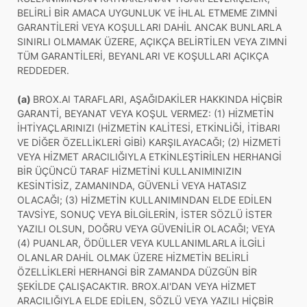
BELİRLİ BİR AMACA UYGUNLUK VE İHLAL ETMEME ZIMNİ
GARANTİLERİ VEYA KOŞULLARI DAHİL ANCAK BUNLARLA
SINIRLI OLMAMAK ÜZERE, AÇIKÇA BELİRTİLEN VEYA ZIMNİ
TÜM GARANTİLERİ, BEYANLARI VE KOŞULLARI AÇIKÇA
REDDEDER.
(a)
BROX.AI TARAFLARI, AŞAĞIDAKİLER HAKKINDA HİÇBİR
GARANTİ, BEYANAT VEYA KOŞUL VERMEZ: (1) HİZMETİN
İHTİYAÇLARINIZI (HİZMETİN KALİTESİ, ETKİNLİĞİ, İTİBARI
VE DİĞER ÖZELLİKLERİ GİBİ) KARŞILAYACAĞI; (2) HİZMETİ
VEYA HİZMET ARACILIĞIYLA ETKİNLEŞTİRİLEN HERHANGİ
BİR ÜÇÜNCÜ TARAF HİZMETİNİ KULLANIMINIZIN
KESİNTİSİZ, ZAMANINDA, GÜVENLİ VEYA HATASIZ
OLACAĞI; (3) HİZMETİN KULLANIMINDAN ELDE EDİLEN
TAVSİYE, SONUÇ VEYA BİLGİLERİN, İSTER SÖZLÜ İSTER
YAZILI OLSUN, DOĞRU VEYA GÜVENİLİR OLACAĞI; VEYA
(4) PUANLAR, ÖDÜLLER VEYA KULLANIMLARLA İLGİLİ
OLANLAR DAHİL OLMAK ÜZERE HİZMETİN BELİRLİ
ÖZELLİKLERİ HERHANGİ BİR ZAMANDA DÜZGÜN BİR
ŞEKİLDE ÇALIŞACAKTIR. BROX.AI'DAN VEYA HİZMET
ARACILIĞIYLA ELDE EDİLEN, SÖZLÜ VEYA YAZILI HİÇBİR