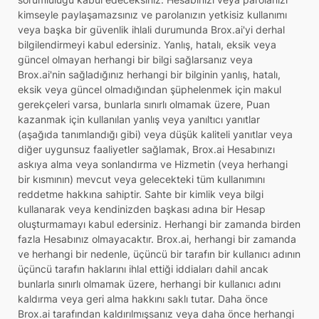
kimseyle paylaşamazsınız ve parolanızın yetkisiz kullanımı
veya başka bir güvenlik ihlali durumunda Brox.ai'yi derhal
bilgilendirmeyi kabul edersiniz. Yanlış, hatalı, eksik veya
güncel olmayan herhangi bir bilgi sağlarsanız veya
Brox.ai'nin sağladığınız herhangi bir bilginin yanlış, hatalı,
eksik veya güncel olmadığından şüphelenmek için makul
gerekçeleri varsa, bunlarla sınırlı olmamak üzere, Puan
kazanmak için kullanılan yanlış veya yanıltıcı yanıtlar
(aşağıda tanımlandığı gibi) veya düşük kaliteli yanıtlar veya
diğer uygunsuz faaliyetler sağlamak, Brox.ai Hesabınızı
askıya alma veya sonlandırma ve Hizmetin (veya herhangi
bir kısmının) mevcut veya gelecekteki tüm kullanımını
reddetme hakkına sahiptir. Sahte bir kimlik veya bilgi
kullanarak veya kendinizden başkası adına bir Hesap
oluşturmamayı kabul edersiniz. Herhangi bir zamanda birden
fazla Hesabınız olmayacaktır. Brox.ai, herhangi bir zamanda
ve herhangi bir nedenle, üçüncü bir tarafın bir kullanıcı adının
üçüncü tarafın haklarını ihlal ettiği iddiaları dahil ancak
bunlarla sınırlı olmamak üzere, herhangi bir kullanıcı adını
kaldırma veya geri alma hakkını saklı tutar. Daha önce
Brox.ai tarafından kaldırılmışsanız veya daha önce herhangi