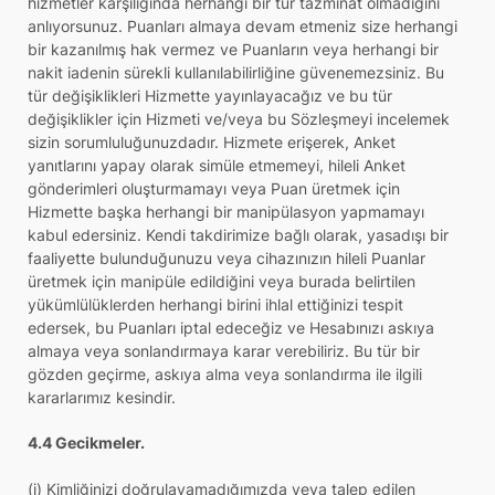
hizmetler karşılığında herhangi bir tür tazminat olmadığını
anlıyorsunuz. Puanları almaya devam etmeniz size herhangi
bir kazanılmış hak vermez ve Puanların veya herhangi bir
nakit iadenin sürekli kullanılabilirliğine güvenemezsiniz. Bu
tür değişiklikleri Hizmette yayınlayacağız ve bu tür
değişiklikler için Hizmeti ve/veya bu Sözleşmeyi incelemek
sizin sorumluluğunuzdadır. Hizmete erişerek, Anket
yanıtlarını yapay olarak simüle etmemeyi, hileli Anket
gönderimleri oluşturmamayı veya Puan üretmek için
Hizmette başka herhangi bir manipülasyon yapmamayı
kabul edersiniz. Kendi takdirimize bağlı olarak, yasadışı bir
faaliyette bulunduğunuzu veya cihazınızın hileli Puanlar
üretmek için manipüle edildiğini veya burada belirtilen
yükümlülüklerden herhangi birini ihlal ettiğinizi tespit
edersek, bu Puanları iptal edeceğiz ve Hesabınızı askıya
almaya veya sonlandırmaya karar verebiliriz. Bu tür bir
gözden geçirme, askıya alma veya sonlandırma ile ilgili
kararlarımız kesindir.
4.4 Gecikmeler.
(i) Kimliğinizi doğrulayamadığımızda veya talep edilen