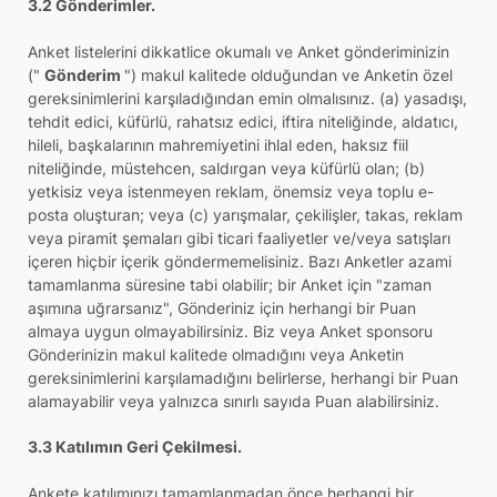
3.2 Gönderimler.
Anket listelerini dikkatlice okumalı ve Anket gönderiminizin
("
Gönderim
") makul kalitede olduğundan ve Anketin özel
gereksinimlerini karşıladığından emin olmalısınız. (a) yasadışı,
tehdit edici, küfürlü, rahatsız edici, iftira niteliğinde, aldatıcı,
hileli, başkalarının mahremiyetini ihlal eden, haksız fiil
niteliğinde, müstehcen, saldırgan veya küfürlü olan; (b)
yetkisiz veya istenmeyen reklam, önemsiz veya toplu e-
posta oluşturan; veya (c) yarışmalar, çekilişler, takas, reklam
veya piramit şemaları gibi ticari faaliyetler ve/veya satışları
içeren hiçbir içerik göndermemelisiniz. Bazı Anketler azami
tamamlanma süresine tabi olabilir; bir Anket için "zaman
aşımına uğrarsanız", Gönderiniz için herhangi bir Puan
almaya uygun olmayabilirsiniz. Biz veya Anket sponsoru
Gönderinizin makul kalitede olmadığını veya Anketin
gereksinimlerini karşılamadığını belirlerse, herhangi bir Puan
alamayabilir veya yalnızca sınırlı sayıda Puan alabilirsiniz.
3.3 Katılımın Geri Çekilmesi.
Ankete katılımınızı tamamlanmadan önce herhangi bir