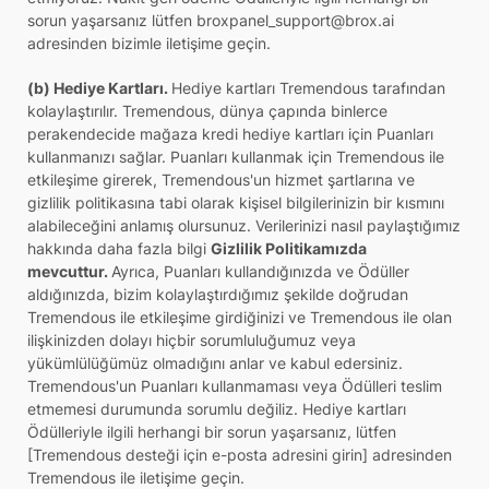
sorun yaşarsanız lütfen broxpanel_support@brox.ai
adresinden bizimle iletişime geçin.
(b) Hediye Kartları.
Hediye kartları Tremendous tarafından
kolaylaştırılır. Tremendous, dünya çapında binlerce
perakendecide mağaza kredi hediye kartları için Puanları
kullanmanızı sağlar. Puanları kullanmak için Tremendous ile
etkileşime girerek, Tremendous'un hizmet şartlarına ve
gizlilik politikasına tabi olarak kişisel bilgilerinizin bir kısmını
alabileceğini anlamış olursunuz. Verilerinizi nasıl paylaştığımız
hakkında daha fazla bilgi
Gizlilik Politikamızda
mevcuttur.
Ayrıca, Puanları kullandığınızda ve Ödüller
aldığınızda, bizim kolaylaştırdığımız şekilde doğrudan
Tremendous ile etkileşime girdiğinizi ve Tremendous ile olan
ilişkinizden dolayı hiçbir sorumluluğumuz veya
yükümlülüğümüz olmadığını anlar ve kabul edersiniz.
Tremendous'un Puanları kullanmaması veya Ödülleri teslim
etmemesi durumunda sorumlu değiliz. Hediye kartları
Ödülleriyle ilgili herhangi bir sorun yaşarsanız, lütfen
[Tremendous desteği için e-posta adresini girin] adresinden
Tremendous ile iletişime geçin.