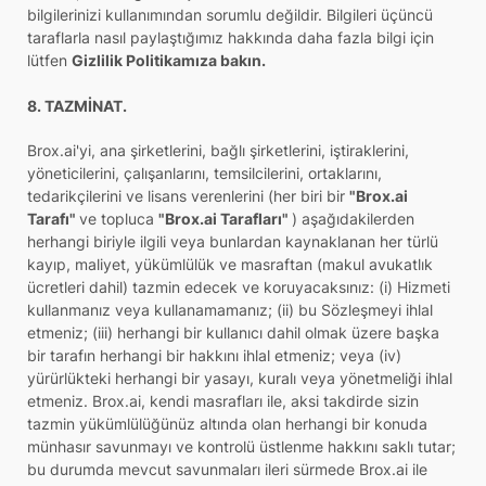
bilgilerinizi kullanımından sorumlu değildir. Bilgileri üçüncü
taraflarla nasıl paylaştığımız hakkında daha fazla bilgi için
lütfen
Gizlilik Politikamıza bakın.
8. TAZMİNAT.
Brox.ai'yi, ana şirketlerini, bağlı şirketlerini, iştiraklerini,
yöneticilerini, çalışanlarını, temsilcilerini, ortaklarını,
tedarikçilerini ve lisans verenlerini (her biri bir
"Brox.ai
Tarafı"
ve topluca
"Brox.ai Tarafları"
) aşağıdakilerden
herhangi biriyle ilgili veya bunlardan kaynaklanan her türlü
kayıp, maliyet, yükümlülük ve masraftan (makul avukatlık
ücretleri dahil) tazmin edecek ve koruyacaksınız: (i) Hizmeti
kullanmanız veya kullanamamanız; (ii) bu Sözleşmeyi ihlal
etmeniz; (iii) herhangi bir kullanıcı dahil olmak üzere başka
bir tarafın herhangi bir hakkını ihlal etmeniz; veya (iv)
yürürlükteki herhangi bir yasayı, kuralı veya yönetmeliği ihlal
etmeniz. Brox.ai, kendi masrafları ile, aksi takdirde sizin
tazmin yükümlülüğünüz altında olan herhangi bir konuda
münhasır savunmayı ve kontrolü üstlenme hakkını saklı tutar;
bu durumda mevcut savunmaları ileri sürmede Brox.ai ile