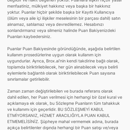
menfaatiniz, mülkiyet hakkınız veya başka bir hakkınız
yoktur. Puanlar hiçbir şekilde başka bir Kayıtlı Kullanıcıya
(ölüm veya aile içi ilişkiler meselesinin bir parçası dahil) satın
alınamaz, satılamaz veya devredilemez. Hesabınızı
sonlandırmanız veya silmeniz halinde Puan Bakiyenizdeki
Puanları kaybedersiniz.
Puanlar Puan Bakiyesinde göründüğünde, aşağıda belirtilen
kullanım prosedürlerine uygun olarak kullanım için
uygundurlar. Ayrıca, Brox.ai'nin kendi takdirine bağlı olarak,
toplamda biriktirilebilecek, her gün alınabilecek veya belirli
eylemlerle bağlantılı olarak biriktirilebilecek Puan sayısına
sınırlamalar getirilebilir.
Zaman zaman değiştirilebilen ve burada referans olarak
dahil edilen, her Puan verilmesi için herhangi bir özel kural ve
açıklamaya ek olarak, bu Sözleşme Puanların tüm tahakkuk
ve kullanımı için geçerlidir. BU SÖZLEŞMEYİ KABUL
ETMİYORSANIZ, HİZMET ARACILIĞIYLA PUAN KABUL
ETMEMELİSİNİZ. Şüpheye mahal vermemek adına, burada
açıkça belirtilenler dışında herhangi bir Puan satışı ve/veya