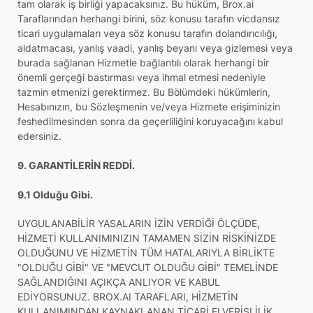
tam olarak iş birliği yapacaksınız. Bu hüküm, Brox.ai
Taraflarından herhangi birini, söz konusu tarafın vicdansız
ticari uygulamaları veya söz konusu tarafın dolandırıcılığı,
aldatmacası, yanlış vaadi, yanlış beyanı veya gizlemesi veya
burada sağlanan Hizmetle bağlantılı olarak herhangi bir
önemli gerçeği bastırması veya ihmal etmesi nedeniyle
tazmin etmenizi gerektirmez. Bu Bölümdeki hükümlerin,
Hesabınızın, bu Sözleşmenin ve/veya Hizmete erişiminizin
feshedilmesinden sonra da geçerliliğini koruyacağını kabul
edersiniz.
9. GARANTİLERİN REDDİ.
9.1 Olduğu Gibi.
UYGULANABİLİR YASALARIN İZİN VERDİĞİ ÖLÇÜDE,
HİZMETİ KULLANIMINIZIN TAMAMEN SİZİN RİSKİNİZDE
OLDUĞUNU VE HİZMETİN TÜM HATALARIYLA BİRLİKTE
"OLDUĞU GİBİ" VE "MEVCUT OLDUĞU GİBİ" TEMELİNDE
SAĞLANDIĞINI AÇIKÇA ANLIYOR VE KABUL
EDİYORSUNUZ. BROX.AI TARAFLARI, HİZMETİN
KULLANIMINDAN KAYNAKLANAN TİCARİ ELVERİŞLİLİK,