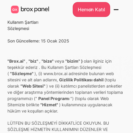
Hemen Katıl
Hemen Katıl
Kullanım Şartları
Sözleşmesi
Son Güncelleme: 15 Ocak 2025
"Brox.ai"
,
"biz"
,
"bize"
veya
"bizim" )
olan ilginiz için
teşekkür ederiz . Bu Kullanım Şartları Sözleşmesi
(
"Sözleşme"
), (i) www.brox.ai adresinde bulunan web
sitesini ve alt alan adlarını,
Gizlilik Politikası dahil
(toplu
olarak
"Web Sitesi"
) ve (ii) katılımcı panelistlerden anketler
ve diğer araştırma yöntemlerinden toplanan verileri toplama
programımızı ("
Panel Programı
") (toplu olarak Web
Sitemizle birlikte
"Hizmet"
) kullanımınıza uygulanacak
hüküm ve koşulları açıklar.
LÜTFEN BU SÖZLEŞMEYİ DİKKATLİCE OKUYUN. BU
SÖZLEŞME HİZMETİN KULLANIMINI DÜZENLER VE