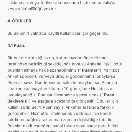
saklanması veya iletilmesi konusunda hiçbir sorumluluğu
veya yükümlülüğü yoktur.
4. ÖDÜLLER
Bu Bölüm 4 yalnızca Kayıtlı Kullanıcılar için geçerlidir.
4.1 Puan.
Bir Ankete katıldığınızda, katılımınızdan önce Hizmet
tarafından belirtildiği şekilde, söz konusu Anketle ilişkili ödül
puanları almaya hak kazanabilirsiniz (“
Puanlar
”). Yalnızca
Anket sponsoru ve/veya Brox.ai gönderiminizi onaylarsa
Puan alırsınız. Gönderiniz bu şekilde onaylanırsa, Puanları
söz konusu onaydan itibaren 10 gün içinde Hesabınıza
uygulayacağız. Puanlar Hesabınıza yansıtılacak (“
Puan
Bakiyeniz
”) ve aşağıda açıklandığı gibi çeşitli Ödüller için
kullanılabilir. Belirli Puan sayısı Anketler arasında farklılık
gösterebilir, Hizmette listelenecek ve Brox.ai'nin kendi
takdirine bağlı olarak zaman zaman değişikliğe tabidir.
Puanlar nakit eşdeğeri, sanal token veya sanal para birimi
değildir ve nakit değerleri yoktur. Puanlara ilişkin hiçbir yasal