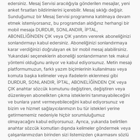
edersiniz. Mesaj Servisi aracılığıyla gönderilen mesajlar, yeni
anket fırsatları bildirimlerini içerebilir. Mesaj sıklığı değişir.
Sunduğumuz bir Mesaj Servisi programına katılmaya devam
etmek istemiyorsanız, bu programdan aldığınız herhangi bir
mobil mesaja DURDUR, SONLANDIR, İPTAL,
ABONELİĞİNDEN ÇIK veya ÇIK yanıtını vererek aboneliğinizi
sonlandırmayı kabul edersiniz. Aboneliğinizi sonlandırmaya
karar verdiğinizi doğrulayan ek bir mobil mesaj alabilirsiniz.
Yukarıdaki seçeneklerin aboneliği sonlandırmanın tek makul
yöntemi olduğunu anlıyor ve kabul ediyorsunuz. Metin mesajı
platformumuzun, farklı yazım biçimlerinin kullanılması veya
komuta başka kelimeler veya ifadelerin eklenmesi gibi
DURDUR, SONLANDIR, İPTAL, ABONELİĞİNDEN ÇIK veya
ÇIK anahtar sözcük komutunu değiştiren, değiştiren veya
düzenleyen abonelikten çıkma isteklerini tanımayabileceğini
ve bunlara yanıt vermeyebileceğini kabul ediyorsunuz ve
bizim ve hizmet sağlayıcılarımızın bu tür istekleri yerine
getirmememiz nedeniyle hiçbir sorumluluğumuz
olmayacağını kabul ediyorsunuz. Ayrıca, yukarıda belirtilen
anahtar sözcük komutları dışında kelimeler göndermek veya
çalışanlarımızdan birinden sizi listemizden çıkarmasını sözlü