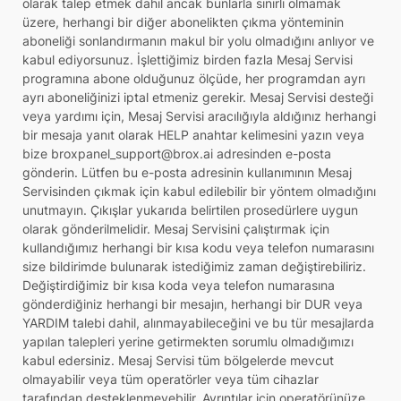
olarak talep etmek dahil ancak bunlarla sınırlı olmamak
üzere, herhangi bir diğer abonelikten çıkma yönteminin
aboneliği sonlandırmanın makul bir yolu olmadığını anlıyor ve
kabul ediyorsunuz. İşlettiğimiz birden fazla Mesaj Servisi
programına abone olduğunuz ölçüde, her programdan ayrı
ayrı aboneliğinizi iptal etmeniz gerekir. Mesaj Servisi desteği
veya yardımı için, Mesaj Servisi aracılığıyla aldığınız herhangi
bir mesaja yanıt olarak HELP anahtar kelimesini yazın veya
bize broxpanel_support@brox.ai adresinden e-posta
gönderin. Lütfen bu e-posta adresinin kullanımının Mesaj
Servisinden çıkmak için kabul edilebilir bir yöntem olmadığını
unutmayın. Çıkışlar yukarıda belirtilen prosedürlere uygun
olarak gönderilmelidir. Mesaj Servisini çalıştırmak için
kullandığımız herhangi bir kısa kodu veya telefon numarasını
size bildirimde bulunarak istediğimiz zaman değiştirebiliriz.
Değiştirdiğimiz bir kısa koda veya telefon numarasına
gönderdiğiniz herhangi bir mesajın, herhangi bir DUR veya
YARDIM talebi dahil, alınmayabileceğini ve bu tür mesajlarda
yapılan talepleri yerine getirmekten sorumlu olmadığımızı
kabul edersiniz. Mesaj Servisi tüm bölgelerde mevcut
olmayabilir veya tüm operatörler veya tüm cihazlar
tarafından desteklenmeyebilir. Ayrıntılar için operatörünüze