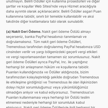
unutmayın. Belirli Ödüller için kullanma prosedürleri ve diğer
şartlar ve koşullar Web Sitesi'nde veya Hizmet aracılığıyla
daha ayrıntılı olarak açıklanacaktır. Belirli Ödüller asgari Puan
kullanımına tabidir, sınırlı bir temelde kullanılabilir ve aksi
takdirde diğer kısıtlamalara tabi olarak sunulabilir.
(a) Nakit Geri Ödeme.
Nakit geri ödeme Ödülü almayı
seçerseniz, banka PayPal hesabınızı tanımlamalı ve
doğrulamalısınız. Tüm nakit geri ödeme Ödülleri,
Tremendous tarafından doğrulanmış PayPal hesabınıza USD
cinsinden verilir ve yargı bölgenizdeki geçerli vergi etkileri
ve vergi raporlamasından tamamen siz sorumlusunuz. Nakit
geri ödeme Ödülleri ayrıca PayPal, Inc. ile yaptığınız
herhangi bir anlaşmanın hüküm ve koşullarına tabidir.
Puanları kullandığınızda ve Ödüller aldığınızda, bizim
tarafımızdan kolaylaştırıldığı şekilde doğrudan Tremendous
ile etkileşime girdiğinizi ve Tremendous ile olan ilişkinizden
dolayı hiçbir sorumluluğumuz veya yükümlülüğümüz
olmadığını anlıyor ve kabul ediyorsunuz. Tremendous'un
Puanları kullanmaması veya herhangi bir Ödülü teslim
etmemesi nedeniyle herhangi bir sorumluluk kabul
etmiyoruz. Nakit geri ödeme Ödülleriyle ilgili herhangi bir