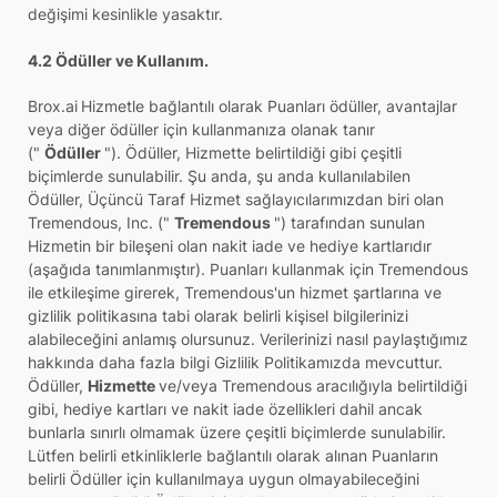
değişimi kesinlikle yasaktır.
4.2 Ödüller ve Kullanım.
Brox.ai
Hizmetle bağlantılı olarak Puanları ödüller, avantajlar
veya diğer ödüller için kullanmanıza olanak tanır
("
Ödüller
"). Ödüller, Hizmette belirtildiği gibi çeşitli
biçimlerde sunulabilir. Şu anda, şu anda kullanılabilen
Ödüller, Üçüncü Taraf Hizmet sağlayıcılarımızdan biri olan
Tremendous, Inc. ("
Tremendous
") tarafından sunulan
Hizmetin bir bileşeni olan nakit iade ve hediye kartlarıdır
(aşağıda tanımlanmıştır). Puanları kullanmak için Tremendous
ile etkileşime girerek, Tremendous'un hizmet şartlarına ve
gizlilik politikasına tabi olarak belirli kişisel bilgilerinizi
alabileceğini anlamış olursunuz. Verilerinizi nasıl paylaştığımız
hakkında daha fazla bilgi Gizlilik Politikamızda mevcuttur.
Ödüller,
Hizmette
ve/veya Tremendous aracılığıyla belirtildiği
gibi, hediye kartları ve nakit iade özellikleri dahil ancak
bunlarla sınırlı olmamak üzere çeşitli biçimlerde sunulabilir.
Lütfen belirli etkinliklerle bağlantılı olarak alınan Puanların
belirli Ödüller için kullanılmaya uygun olmayabileceğini