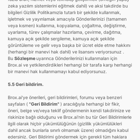
zeka yazılım sistemlerini eğitmek dahil) ve aksi takdirde bu
bilgileri Gizlilik Politikamızla tutarlı bir şekilde kullanmak,
işletmek ve yayınlamak amacıyla Gönderilerinizi (tamamen
veya kısmen) kullanma, kopyalama, çoğaltma, değiştirme,
uyarlama, türev çalışmalar hazırlama, çevirme, dağıtma,
kamuya açık şekilde sergileme, kamuya açık şekilde
görüntüleme ve gelir veya başka bir ücret elde etme hakkını
(herhangi bir manevi hak dahil) ve lisansını veriyorsunuz .
Bu
Sözleşme
uyarınca Gönderilerinizi kullanmaları için
Brox.ai ve yetkilendirdikleri herhangi bir tarafa karşı herhangi
bir manevi hak kullanmamayı kabul ediyorsunuz.
5.5 Geri bildirim.
Brox.ai'ye önerileri, geri bildirimleri, forumu veya benzeri
sayfaları (
"Geri Bildirim"
) aracılığıyla herhangi bir fikir,
öneri, belge ve/veya teklif göndermenin kendi takdirinize ve
riskinize bağlı olduğunu ve Brox.ai'nin bu tür Geri Bildirimlerle
ilgili olarak hiçbir yükümlülüğünün (gizlilik yükümlülükleri
dahil ancak bunlarla sınırlı olmamak üzere) olmadığını kabul
edersiniz. Geri Bildirimi göndermek için gerekli tüm haklara