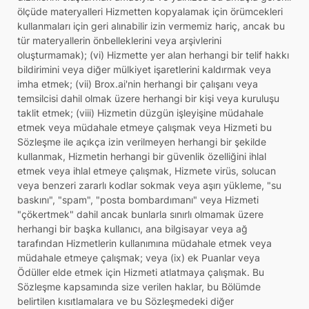
ölçüde materyalleri Hizmetten kopyalamak için örümcekleri
kullanmaları için geri alınabilir izin vermemiz hariç, ancak bu
tür materyallerin önbelleklerini veya arşivlerini
oluşturmamak); (vi) Hizmette yer alan herhangi bir telif hakkı
bildirimini veya diğer mülkiyet işaretlerini kaldırmak veya
imha etmek; (vii) Brox.ai'nin herhangi bir çalışanı veya
temsilcisi dahil olmak üzere herhangi bir kişi veya kuruluşu
taklit etmek; (viii) Hizmetin düzgün işleyişine müdahale
etmek veya müdahale etmeye çalışmak veya Hizmeti bu
Sözleşme ile açıkça izin verilmeyen herhangi bir şekilde
kullanmak, Hizmetin herhangi bir güvenlik özelliğini ihlal
etmek veya ihlal etmeye çalışmak, Hizmete virüs, solucan
veya benzeri zararlı kodlar sokmak veya aşırı yükleme, "su
baskını", "spam", "posta bombardımanı" veya Hizmeti
"çökertmek" dahil ancak bunlarla sınırlı olmamak üzere
herhangi bir başka kullanıcı, ana bilgisayar veya ağ
tarafından Hizmetlerin kullanımına müdahale etmek veya
müdahale etmeye çalışmak; veya (ix) ek Puanlar veya
Ödüller elde etmek için Hizmeti atlatmaya çalışmak. Bu
Sözleşme kapsamında size verilen haklar, bu Bölümde
belirtilen kısıtlamalara ve bu Sözleşmedeki diğer