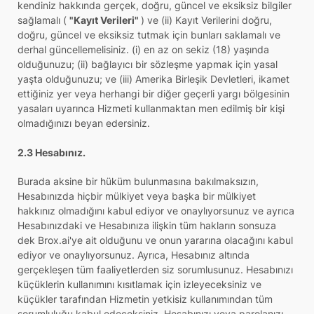
kendiniz hakkında gerçek, doğru, güncel ve eksiksiz bilgiler
sağlamalı (
"Kayıt Verileri"
) ve (ii) Kayıt Verilerini doğru,
doğru, güncel ve eksiksiz tutmak için bunları saklamalı ve
derhal güncellemelisiniz. (i) en az on sekiz (18) yaşında
olduğunuzu; (ii) bağlayıcı bir sözleşme yapmak için yasal
yaşta olduğunuzu; ve (iii) Amerika Birleşik Devletleri, ikamet
ettiğiniz yer veya herhangi bir diğer geçerli yargı bölgesinin
yasaları uyarınca Hizmeti kullanmaktan men edilmiş bir kişi
olmadığınızı beyan edersiniz.
2.3 Hesabınız.
Burada aksine bir hüküm bulunmasına bakılmaksızın,
Hesabınızda hiçbir mülkiyet veya başka bir mülkiyet
hakkınız olmadığını kabul ediyor ve onaylıyorsunuz ve ayrıca
Hesabınızdaki ve Hesabınıza ilişkin tüm hakların sonsuza
dek Brox.ai'ye ait olduğunu ve onun yararına olacağını kabul
ediyor ve onaylıyorsunuz. Ayrıca, Hesabınız altında
gerçekleşen tüm faaliyetlerden siz sorumlusunuz. Hesabınızı
küçüklerin kullanımını kısıtlamak için izleyeceksiniz ve
küçükler tarafından Hizmetin yetkisiz kullanımından tüm
sorumluluğu kabul edeceksiniz. Hesabınızı veya parolanızı