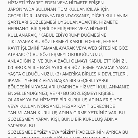
HİZMETİ ZİYARET EDEN VEYA HİZMETE ERİŞEN
JAPONYA'DA BULUNAN TÜM KULLANICILAR İÇİN
GEÇERLİDİR. JAPONYA DIŞINDAYSANIZ, DİĞER KULLANIM
ŞARTLARI SÖZLEŞMESİ UYGULANACAKTIR. HİZMETE
HERHANGİ BİR ŞEKİLDE ERİŞEREK VEYA HİZMETİ
KULLANARAK, "KABUL EDİYORUM" DÜĞMESİNE
TIKLAYARAK BU SÖZLEŞMEYİ KABUL EDEREK, HESAP
KAYIT İŞLEMİNİ TAMAMLAYARAK VEYA WEB SİTESİNE GÖZ
ATARAK: (1) BU SÖZLEŞMEYİ OKUDUĞUNUZU,
ANLADIĞINIZI VE BUNA BAĞLI OLMAYI KABUL ETTİĞİNİZİ,
(2) BROX.AI İLE BAĞLAYICI BİR SÖZLEŞME YAPACAK YASAL
YAŞTA OLDUĞUNUZU, (3) AMERİKA BİRLEŞİK DEVLETLERİ,
İKAMET YERİNİZ VEYA BAŞKA BİR GEÇERLİ YARGI
BÖLGESİNİN YASALARI UYARINCA HİZMETİ KULLANMANIZ
ENGELLENDİĞİNİZİ; VE (4) BU SÖZLEŞMEYİ KİŞİSEL
OLARAK YA DA HİZMETE BİR KURULUŞ ADINA ERİŞİYOR
VEYA KULLANIYORSANIZ, HESAP KAYIT SÜRECİNDE
TANIMLANAN KURULUŞ ADINA GİRME YETKİNİZ VAR. BU
SÖZLEŞMEYİ YAPAN KİŞİ, BUNU BİR KURULUŞ ADINA
YAPARSA, BU
SÖZLEŞMEDE
"SİZ"
VEYA
"SİZİN"
İFADELERİNİN AYRICA BU