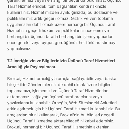
garanti etmez veya herhangi bir beyanda bulunmaz. Üçüncü
Taraf Hizmetlerindeki tüm bağlantıları kendi riskinizle
kullanırsınız. Hizmetimizden ayrıldığınızda, bu Sözleşme ve
politikalarımız artık geçerli olmaz. Gizlilik ve veri toplama
uygulamaları dahil olmak üzere herhangi bir Üçüncü Taraf
Hizmetinin geçerli hüküm ve politikalarını incelemeli ve
herhangi bir üçüncü tarafla herhangi bir işlem yapmadan
önce gerekli veya uygun gördüğünüz her türlü araştırmayı
yapmalısınız.
7.2 İçeriğinizin ve Bilgilerinizin Üçüncü Taraf Hizmetleri
Aracılığıyla Paylaşılması.
Brox.ai, Hizmet aracılığıyla araçlar sağlayabilir veya başka
bir şekilde Gönderimleriniz de dahil olmak üzere bilgileri
toplamamızı, işlememizi ve Üçüncü Taraf Hizmetlerine
aktarmamızı sağlayan üçüncü taraf araçlarını veya
yazılımlarını kullanabilir. Örneğin, Web Sitesindeki Anketleri
etkinleştirmek için bir Üçüncü Taraf Hizmeti kullanabiliriz. Bu
araçlardan birini kullanarak, Brox.ai'nin bu bilgileri geçerli
Üçüncü Taraf Hizmetine aktarabileceğini kabul edersiniz.
Brox.ai, herhangi bir Üçüncü Taraf Hizmetinin aktarılan