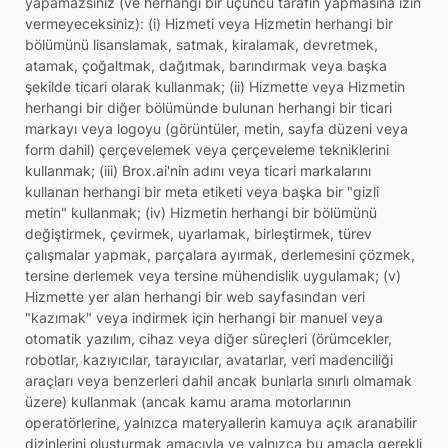
yapamazsınız (ve herhangi bir üçüncü tarafın yapmasına izin
vermeyeceksiniz): (i) Hizmeti veya Hizmetin herhangi bir
bölümünü lisanslamak, satmak, kiralamak, devretmek,
atamak, çoğaltmak, dağıtmak, barındırmak veya başka
şekilde ticari olarak kullanmak; (ii) Hizmette veya Hizmetin
herhangi bir diğer bölümünde bulunan herhangi bir ticari
markayı veya logoyu (görüntüler, metin, sayfa düzeni veya
form dahil) çerçevelemek veya çerçeveleme tekniklerini
kullanmak; (iii) Brox.ai'nin adını veya ticari markalarını
kullanan herhangi bir meta etiketi veya başka bir "gizli
metin" kullanmak; (iv) Hizmetin herhangi bir bölümünü
değiştirmek, çevirmek, uyarlamak, birleştirmek, türev
çalışmalar yapmak, parçalara ayırmak, derlemesini çözmek,
tersine derlemek veya tersine mühendislik uygulamak; (v)
Hizmette yer alan herhangi bir web sayfasından veri
"kazımak" veya indirmek için herhangi bir manuel veya
otomatik yazılım, cihaz veya diğer süreçleri (örümcekler,
robotlar, kazıyıcılar, tarayıcılar, avatarlar, veri madenciliği
araçları veya benzerleri dahil ancak bunlarla sınırlı olmamak
üzere) kullanmak (ancak kamu arama motorlarının
operatörlerine, yalnızca materyallerin kamuya açık aranabilir
dizinlerini oluşturmak amacıyla ve yalnızca bu amaçla gerekli