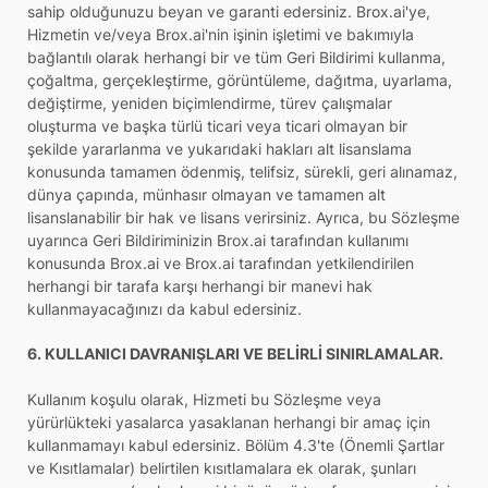
sahip olduğunuzu beyan ve garanti edersiniz. Brox.ai'ye,
Hizmetin ve/veya Brox.ai'nin işinin işletimi ve bakımıyla
bağlantılı olarak herhangi bir ve tüm Geri Bildirimi kullanma,
çoğaltma, gerçekleştirme, görüntüleme, dağıtma, uyarlama,
değiştirme, yeniden biçimlendirme, türev çalışmalar
oluşturma ve başka türlü ticari veya ticari olmayan bir
şekilde yararlanma ve yukarıdaki hakları alt lisanslama
konusunda tamamen ödenmiş, telifsiz, sürekli, geri alınamaz,
dünya çapında, münhasır olmayan ve tamamen alt
lisanslanabilir bir hak ve lisans verirsiniz. Ayrıca, bu Sözleşme
uyarınca Geri Bildiriminizin Brox.ai tarafından kullanımı
konusunda Brox.ai ve Brox.ai tarafından yetkilendirilen
herhangi bir tarafa karşı herhangi bir manevi hak
kullanmayacağınızı da kabul edersiniz.
6. KULLANICI DAVRANIŞLARI VE BELİRLİ SINIRLAMALAR.
Kullanım koşulu olarak, Hizmeti bu Sözleşme veya
yürürlükteki yasalarca yasaklanan herhangi bir amaç için
kullanmamayı kabul edersiniz. Bölüm 4.3'te (Önemli Şartlar
ve Kısıtlamalar) belirtilen kısıtlamalara ek olarak, şunları